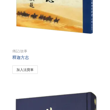
傳記/故事
釋迦方志
加入法寶車