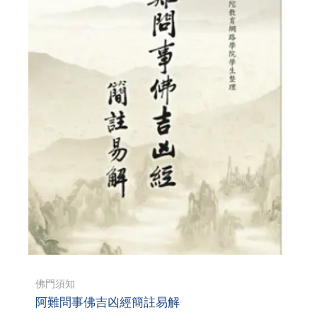
佛門須知
阿難問事佛吉凶經簡註易解