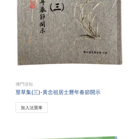
佛門須知
莖草集(三)-黃念祖居士曆年春節開示
加入法寶車