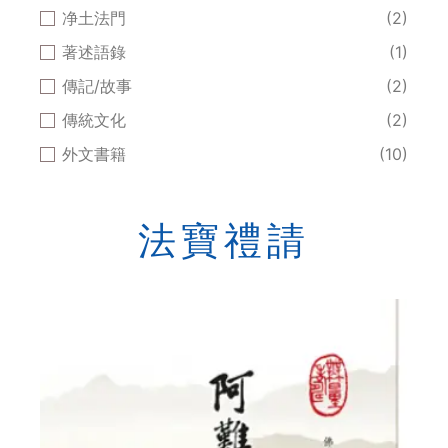
净土法門
(2)
著述語錄
(1)
傳記/故事
(2)
傳統文化
(2)
外文書籍
(10)
法寶禮請