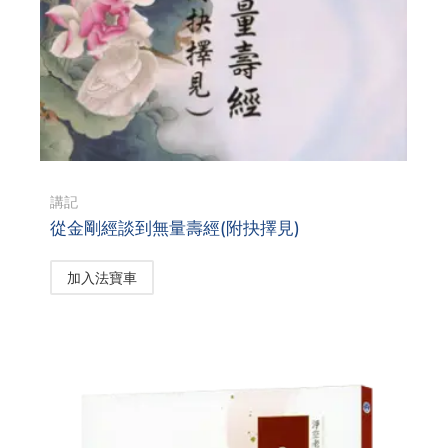
講記
從金剛經談到無量壽經(附抉擇見)
加入法寶車