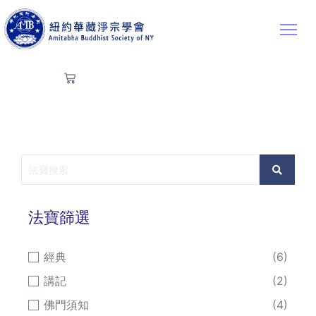
法寶篩選
經典
(6)
講記
(2)
佛門須知
(4)