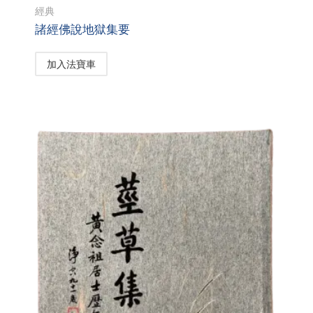
經典
諸經佛說地獄集要
加入法寶車