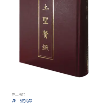
净土法門
淨土聖賢錄