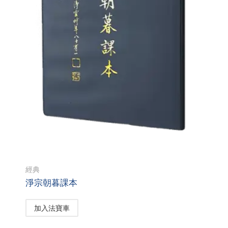
經典
淨宗朝暮課本
加入法寶車