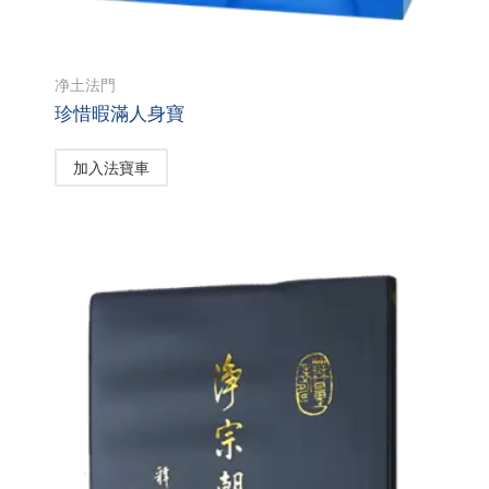
净土法門
珍惜暇滿人身寶
加入法寶車