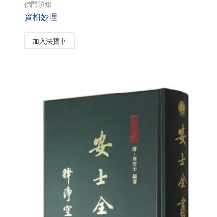
佛門須知
實相妙理
加入法寶車