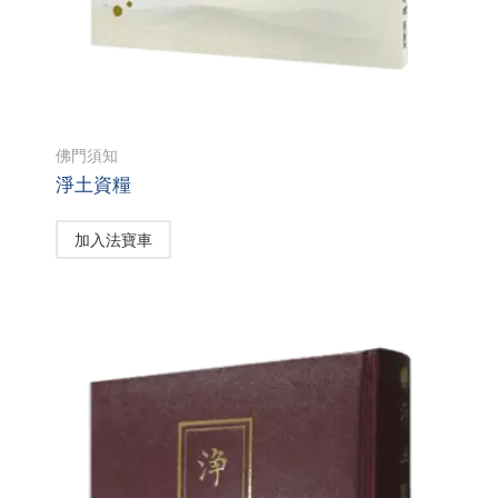
佛門須知
淨土資糧
加入法寶車