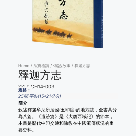
Home
/
法寶禮請
/
傳記/故事
/ 釋迦方志
釋迦方志
SKU:
CH14-003
規格：
25開 平裝(15*21公分)
簡介
敘述釋迦牟尼所居國(五印度)的地方誌，全書共分
為八篇。《遺跡篇》是《大唐西域記》的節本，
本書是歷代中印交通和佛教在中國流傳狀況的重
要史料。