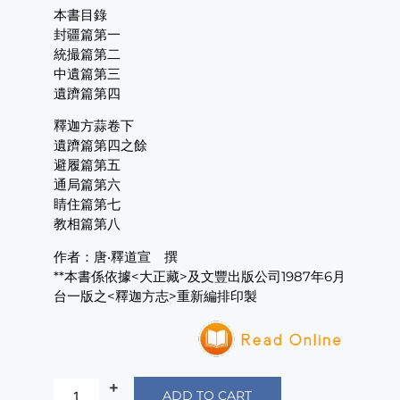
本書目錄
封疆篇第一
統撮篇第二
中遺篇第三
遺躋篇第四
釋迦方蒜卷下
遺躋篇第四之餘
避履篇第五
通局篇第六
睛住篇第七
教相篇第八
作者：唐‧釋道宣 撰
**本書係依據<大正藏>及文豐出版公司1987年6月
台一版之<釋迦方志>重新編排印製
ADD TO CART