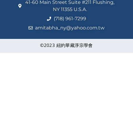
41-60 Main Street Suite #211 Flushing,
NY 11355 U.S.A.
(718) 961-7299
amitabha_ny@yahoo.com.tw
©2023 紐約華藏淨宗學會