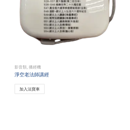
影音類
,
播經機
淨空老法師講經
加入法寶車