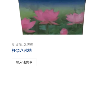
影音類
,
念佛機
扦頭念佛機
加入法寶車