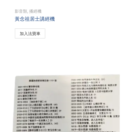
影音類
,
播經機
黃念祖居士講經機
加入法寶車