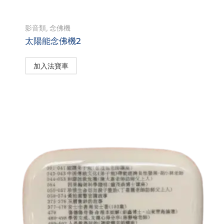
影音類
,
念佛機
太陽能念佛機2
加入法寶車