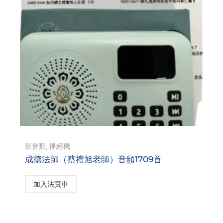
影音類
,
播經機
成德法師（蔡禮旭老師）音頻1709首
加入法寶車