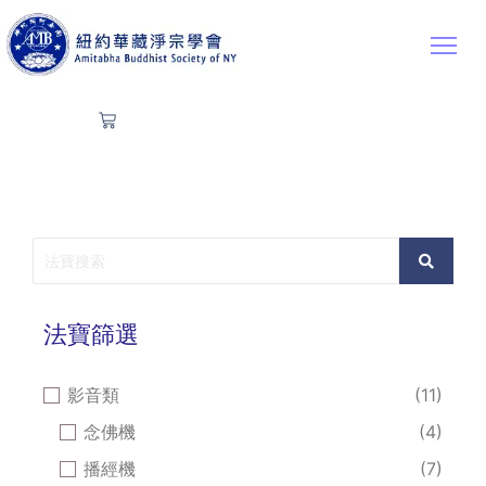
法寶篩選
影音類
(11)
念佛機
(4)
播經機
(7)