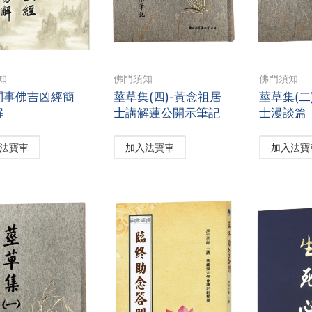
知
佛門須知
佛門須知
問事佛吉凶經簡
莖草集(四)-黃念祖居
莖草集(二
解
士講解蓮公開示筆記
士漫談篇
法寶車
加入法寶車
加入法寶