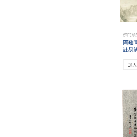
佛門須
阿難
註易
加入