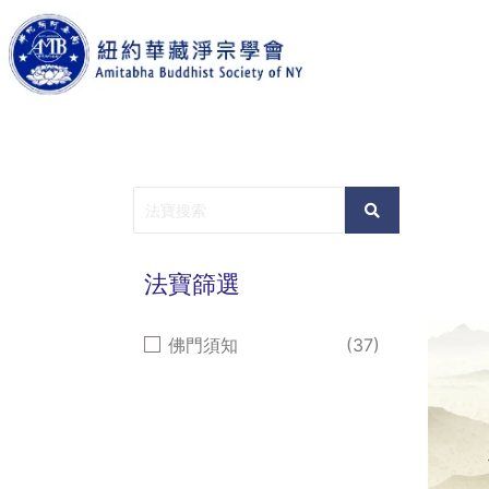
法寶篩選
佛門須知
(37)