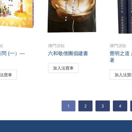
知
佛門須知
佛門須知
問 (一）—
六和敬僧團倡建書
覺明之道
）
著
加入法寶車
法寶車
加入法寶
1
2
3
4