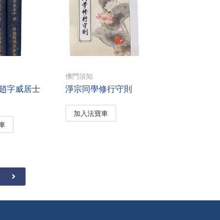
佛門須知
 趙字威居士
淨宗同學修行守則
加入法寶車
車