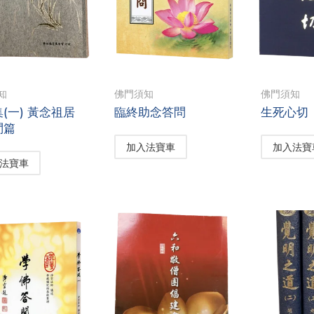
知
佛門須知
佛門須知
(一) 黃念祖居
臨終助念答問
生死心切
問篇
加入法寶車
加入法寶
法寶車