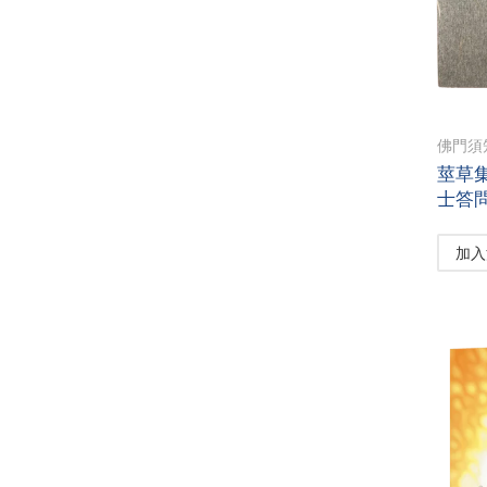
佛門須
莖草集
士答
加入