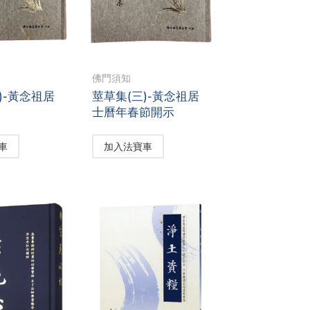
佛門須知
)-黃念祖居
莖草集(三)-黃念祖居
士曆年春節開示
車
加入法寶車