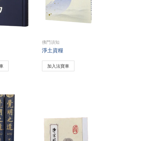
佛門須知
淨土資糧
車
加入法寶車