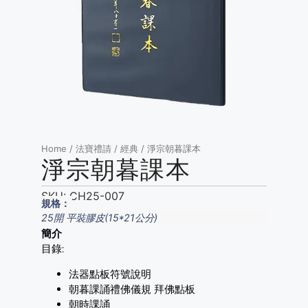
Home
/
法寶禮請
/
經典
/ 淨宗朝暮課本
淨宗朝暮課本
SKU:
CH25-007
規格：
25開 平裝膠皮(15*21公分)
簡介
目錄:
法器點板符號說明
朝暮課誦禮佛儀規 拜佛點板
朝時課誦