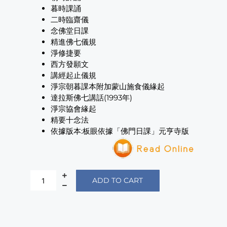
暮時課誦
二時臨齋儀
念佛堂日課
精進佛七儀規
淨修捷要
西方發願文
講經起止儀規
淨宗朝暮課本附加蒙山施食儀緣起
達拉斯佛七講話(1993年)
淨宗協會緣起
精要十念法
依據版本:板眼依據「佛門日課」元亨寺版
ADD TO CART