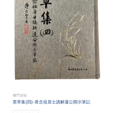
佛門須知
莖草集(四)-黃念祖居士講解蓮公開示筆記