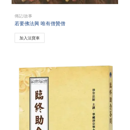
傳記/故事
若要佛法興 唯有僧贊僧
加入法寶車