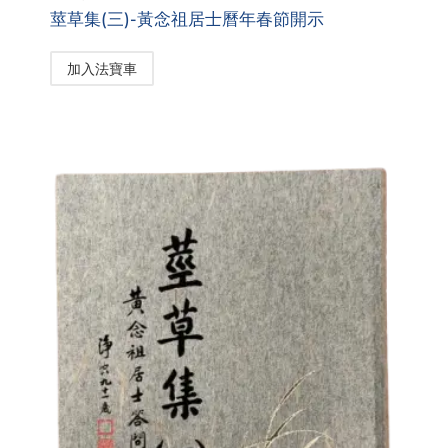
莖草集(三)-黃念祖居士曆年春節開示
加入法寶車