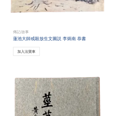
傳記/故事
蓮池大師戒殺放生文圖説 李炳南 恭書
加入法寶車