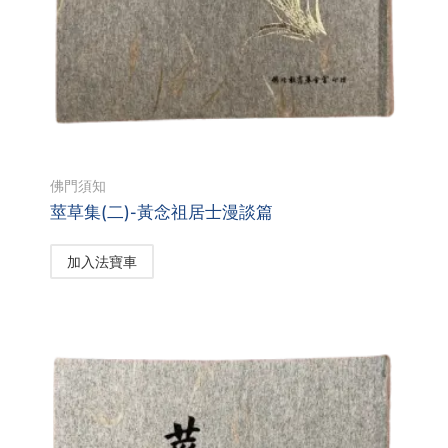
佛門須知
莖草集(二)-黃念祖居士漫談篇
加入法寶車