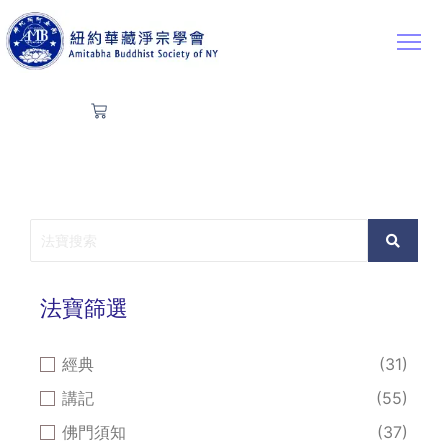
法寶篩選
經典
(31)
講記
(55)
佛門須知
(37)