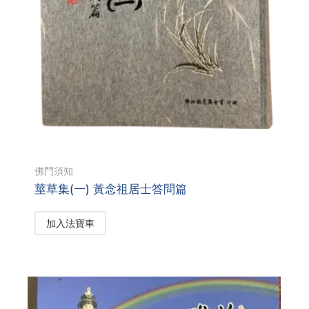
佛門須知
莖草集(一) 黃念祖居士答問篇
加入法寶車