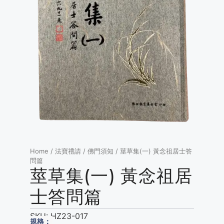
Home
/
法寶禮請
/
佛門須知
/ 莖草集(一) 黃念祖居士答
問篇
莖草集(一) 黃念祖居
士答問篇
SKU:
HZ23-017
規格：