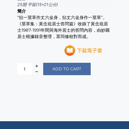
25開 平裝(15*21公分)
簡介
“拈一莖草作丈六金身，拈丈六金身作一莖草”。
《莖草集：黃念祖居士答問篇》收錄了黃念祖居
士1987-1991年間與海外居士的答問內容，由妙圓
居士根據錄音整理，眾同修校對而成。
ADD TO CART