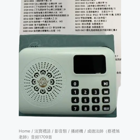
Home
/
法寶禮請
/
影音類
/
播經機
/ 成德法師（蔡禮旭
老師）音頻1709首