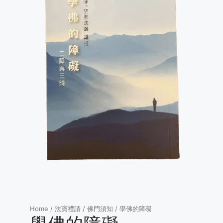
Home
/
法寶禮請
/
佛門須知
/ 學佛的障礙