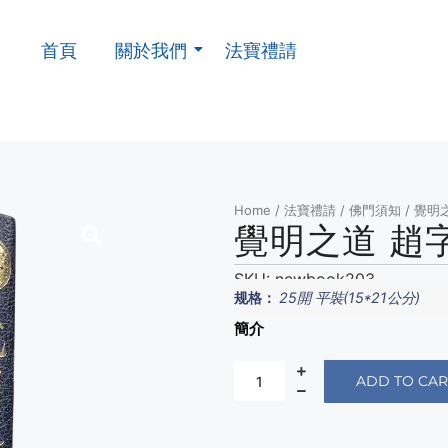
首頁
關於我們
法寶禮請
Home
/
法寶禮請
/
佛門須知
/ 覺明
覺明之道 趙
SKU:
newbook203
规格：
25開 平裝(15*21公分)
簡介
ADD TO CAR