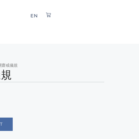
EN
關齋戒儀規
儀規
T