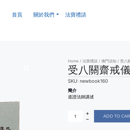
首頁
關於我們
法寶禮請
Home
/
法寶禮請
/
佛門須知
/ 受八
受八關齋戒
SKU:
newbook160
簡介
道證法師講述
ADD TO CAR