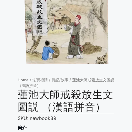
Home
/
法寶禮請
/
傳記/故事
/ 蓮池大師戒殺放生文圖説
（漢語拼音）
蓮池大師戒殺放生文
圖説 （漢語拼音）
SKU:
newbook89
簡介