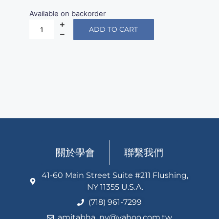
Available on backorder
ADD TO CART
關於學會
聯繫我們
41-60 Main Street Suite #211 Flushing,
NY 11355 U.S.A.
(718) 961-7299
amitabha_ny@yahoo.com.tw