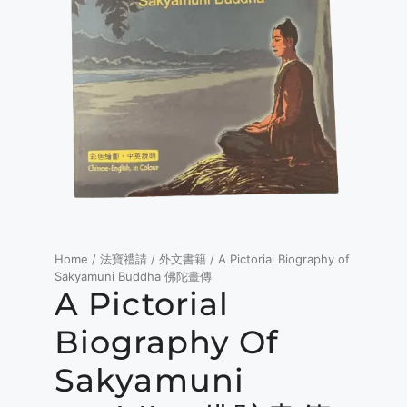
Home
/
法寶禮請
/
外文書籍
/ A Pictorial Biography of
Sakyamuni Buddha 佛陀畫傳
A Pictorial
Biography Of
Sakyamuni