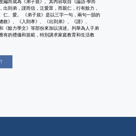
改編而成為《弟子規》。其內容取自《論語·學而
，出則弟，謹而信，泛愛眾，而親仁，行有餘力，
、仁、愛。 《弟子規》是以三字一句，兩句一韻的
總敘》、《入則孝》、《出則弟》、《謹》、
和《餘力學文》等部份來加以演述。列舉為人子弟
應有的禮儀和規範，特別講求家庭教育和生活教
T