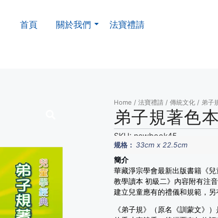
首頁
關於我們
法寶禮請
Home
/
法寶禮請
/
傳統文化
/ 弟子
弟子規著色本
SKU:
newbook45
规格：
33cm x 22.5cm
簡介
華藏淨宗學會最新出版書籍《兒
教學讀本 初級二》內容附有注
建立兒童應有的禮儀和規範，另
《弟子規》（原名《訓蒙文》）