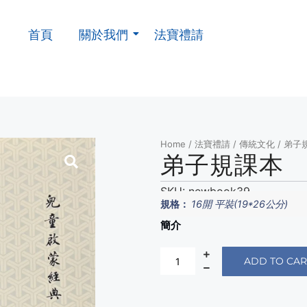
首頁
關於我們
法寶禮請
Home
/
法寶禮請
/
傳統文化
/ 弟子
弟子規課本
SKU:
newbook39
規格：
16開 平裝(19*26公分)
簡介
ADD TO CAR