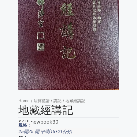
Home
/
法寶禮請
/
講記
/ 地藏經講記
地藏經講記
SKU:
newbook30
規格：
25開25 開 平裝(15*21公分)