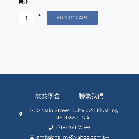
簡介
ADD TO CART
關於學會
聯繫我們
41-60 Main Street Suite #211 Flushing,
NY 11355 U.S.A.
(718) 961-7299
amitabha_ny@yahoo.com.tw