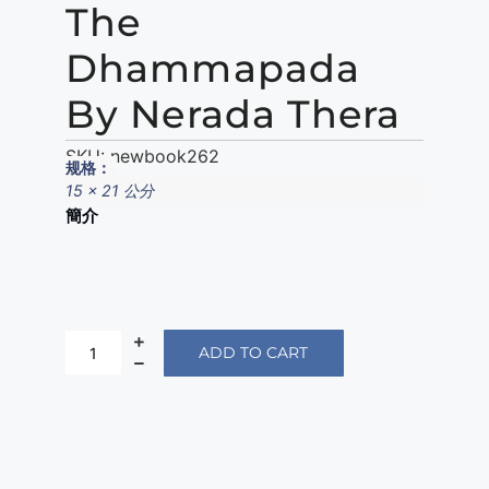
The
Dhammapada
By Nerada Thera
SKU:
newbook262
规格：
15 x 21 公分
簡介
ADD TO CART