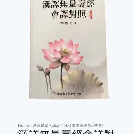
Home
/
法寶禮請
/
講記
/ 漢譯無量壽經會譯對照