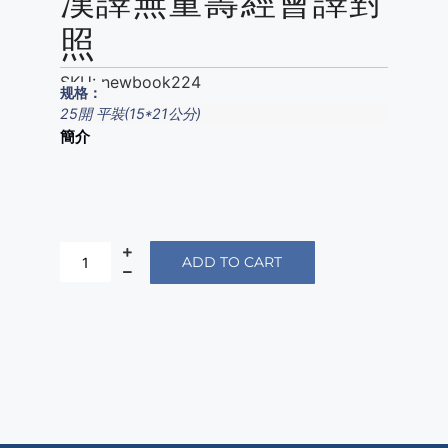
漢譯無量壽經會譯對
照
SKU:
newbook224
规格：
25開 平裝(15*21公分)
簡介
ADD TO CART