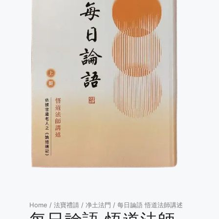
Home
/
法寶禮請
/
净土法門
/ 每日論語 悟道法師講述