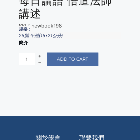
每日論語 悟道法師
講述
SKU:
newbook198
规格：
25開 平裝(15*21公分)
簡介
ADD TO CART
關於學會
聯繫我們