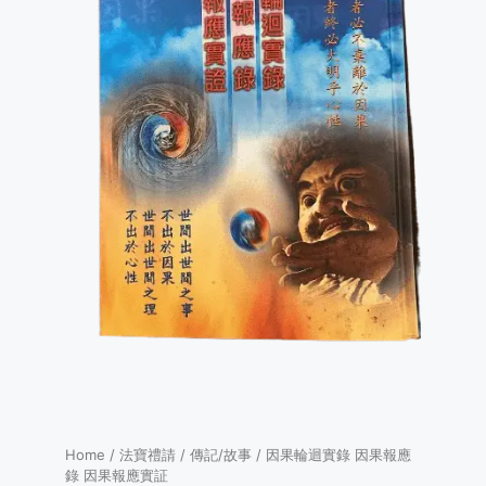
Home
/
法寶禮請
/
傳記/故事
/ 因果輪迴實錄 因果報應
錄 因果報應實証