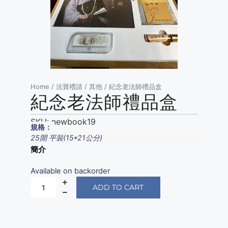
Home
/
法寶禮請
/
其他
/ 紀念老法師禮品盒
紀念老法師禮品盒
SKU:
newbook19
規格：
25開 平裝(15*21公分)
簡介
Available on backorder
ADD TO CART