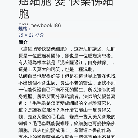
癌細胞 變 快樂佛細
胞
SKU:
newbook186
规格：
15 x 21 公分
簡介
《癌細胞變快樂佛細胞》，道證法師講述。法師
原是一位腫瘤科醫師，卻也是一位腫瘤病患者。
有人認為根本就是「泥菩薩過江，自身難保」，
這是上天莫大的玩笑，也是一種諷刺。
法師自己也覺得好笑！但是在這世界上實在也找
不出幾個不會生病、長生不老的醫生，更找不到
一個能保證自己不病不死的醫生。所以法師將親
身經歷、所聽所聞分享給讀者。法師的父親曾寫
道：「毛毛蟲是怎麼變成蝴蝶的？是誰幫它化
粧？是誰教它飛行？為什麼它能由一隻長得又
醜、走路又慢的毛毛蟲，變成一隻又美又會飛的
蝴蝶？毛毛蟲既能變蝴蝶，癌細胞也可變快樂佛
細胞。凡夫也能變成佛！」希望這本書能作為一
支小小的蠟燭陪伴各位度過一個停電伸手不見五