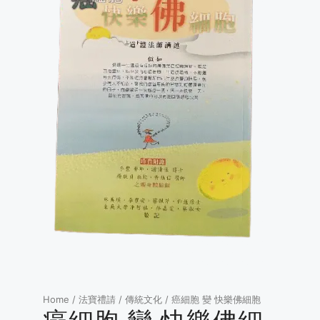
Home
/
法寶禮請
/
傳統文化
/ 癌細胞 變 快樂佛細胞