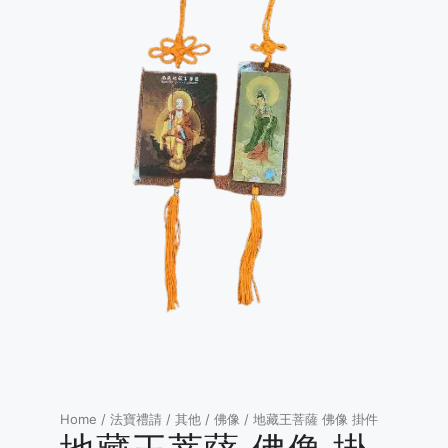
Home
/
法寶禮請
/
其他
/
佛像
/ 地藏王菩薩 佛像 掛件