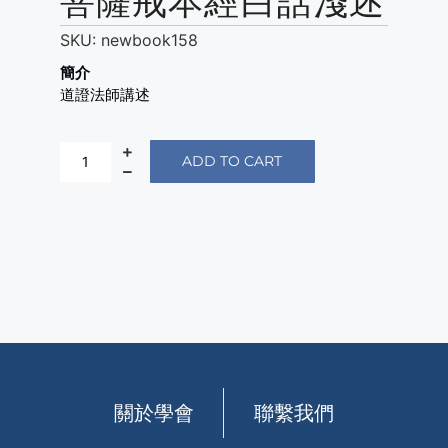
菩薩戒本經白話淺述
SKU:
newbook158
簡介
道證法師講述
ADD TO CART
關於學會
聯繫我們