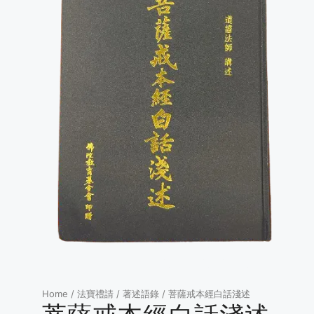
Home
/
法寶禮請
/
著述語錄
/ 菩薩戒本經白話淺述