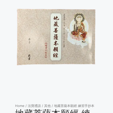
Home
/
法寶禮請
/
其他
/ 地藏菩薩本願經 練習手抄本