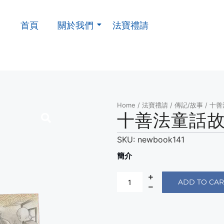
首頁
關於我們
法寶禮請
Home
/
法寶禮請
/
傳記/故事
/ 十
十善法童話
SKU:
newbook141
簡介
ADD TO CAR