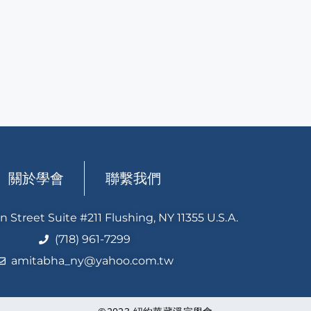
關於學會
聯繫我們
n Street Suite #211 Flushing, NY 11355 U.S.A.
(718) 961-7299
amitabha_ny@yahoo.com.tw