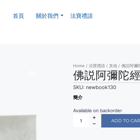
首頁
關於我們
法寶禮請
Home
/
法寶禮請
/
其他
/ 佛説阿彌
佛説阿彌陀經
SKU:
newbook130
簡介
Available on backorder
ADD TO CAR