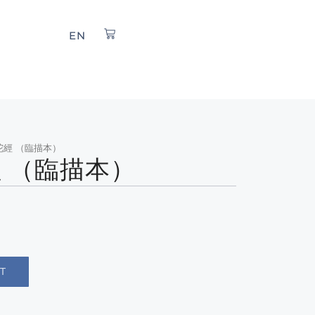
EN
陀經 （臨描本）
 （臨描本）
T