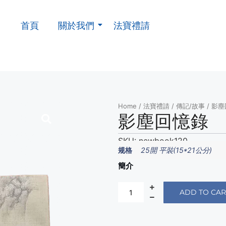
首頁
關於我們
法寶禮請
Home
/
法寶禮請
/
傳記/故事
/ 影
影塵回憶錄
SKU:
newbook120
规格
25開 平裝(15*21公分)
簡介
ADD TO CAR