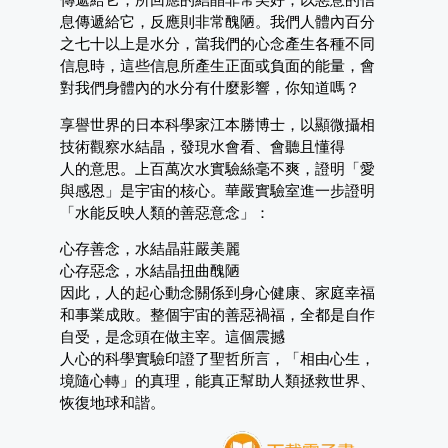
息傳遞給它，反應則非常醜陋。我們人體內百分
之七十以上是水分，當我們的心念產生各種不同
信息時，這些信息所產生正面或負面的能量，會
對我們身體內的水分有什麼影響，你知道嗎？
享譽世界的日本科學家江本勝博士，以顯微攝相
技術觀察水結晶，發現水會看、會聽且懂得
人的意思。上百萬次水實驗絲毫不爽，證明「愛
與感恩」是宇宙的核心。華嚴實驗室進一步證明
「水能反映人類的善惡意念」：
心存善念，水結晶莊嚴美麗
心存惡念，水結晶扭曲醜陋
因此，人的起心動念關係到身心健康、家庭幸福
和事業成敗。整個宇宙的善惡禍福，全都是自作
自受，是念頭在做主宰。這個震撼
人心的科學實驗印證了聖哲所言，「相由心生，
境隨心轉」的真理，能真正幫助人類拯救世界、
恢復地球和諧。