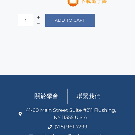
ADD TO CART
關於學會
聯繫我們
41-60 Main Street Suite #211 Flushing,
NY 11355 U.S.A.
(718) 961-7299