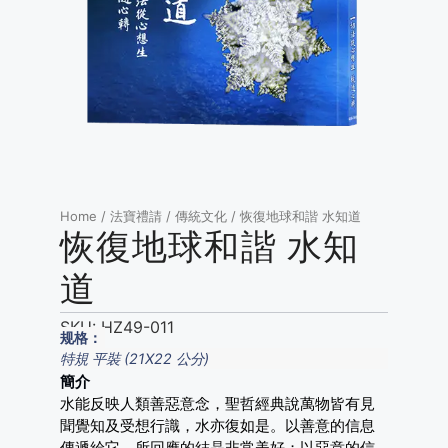
Home
/
法寶禮請
/
傳統文化
/ 恢復地球和諧 水知道
恢復地球和諧 水知
道
SKU:
HZ49-011
规格：
特規 平裝 (21X22 公分)
簡介
水能反映人類善惡意念，聖哲經典說萬物皆有見
聞覺知及受想行識，水亦復如是。以善意的信息
傳遞給它，所回應的結晶非常美好；以惡意的信