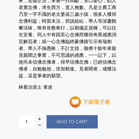
來，宏揚正法，未嘗一日間斷，苦口婆心，勸人
老實念佛，求生西方，度人無數。凡是士農工商
乃至一字不識的老太婆或三歲小孩，很多人獲得
念佛利益；時當末法，邪說紛紜，學人等深慶飽
餐法味，唯有依教奉行，以期備足資糧，可以往
生安養。同人中有因至心念佛而獲得奇異感應消
災解厄者；或一心念佛臨終蒙佛接引示有瑞相
者。學人不揣愚昧，不計文拙，擬將十餘年來親
見親聞之事實，不可思議的感應，一一記下，以
使尚未信佛念佛者，得早信佛念佛；已經信佛念
佛者，自勉勉他，倍加精進。見者聞者，咸獲法
益，這是筆者的願望。
林看治居士 著述
ADD TO CART