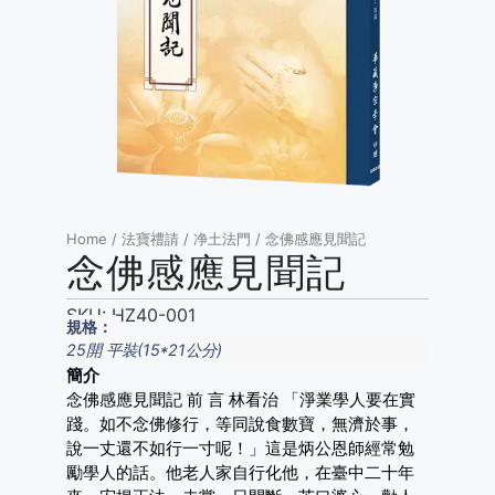
Home
/
法寶禮請
/
净土法門
/ 念佛感應見聞記
念佛感應見聞記
SKU:
HZ40-001
規格：
25開 平裝(15*21公分)
簡介
念佛感應見聞記 前 言 林看治 「淨業學人要在實
踐。如不念佛修行，等同說食數寶，無濟於事，
說一丈還不如行一寸呢！」這是炳公恩師經常勉
勵學人的話。他老人家自行化他，在臺中二十年