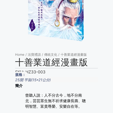
Home
/
法寶禮請
/
傳統文化
/ 十善業道經漫畫版
十善業道經漫畫版
SKU:
HZ33-003
規格：
25開 平裝(15*21公分)
簡介
曾聽人說：人不分古今，地不分南
北，芸芸眾生無不祈求健康長壽、聰
明智慧、富貴尊榮、安樂自在等。