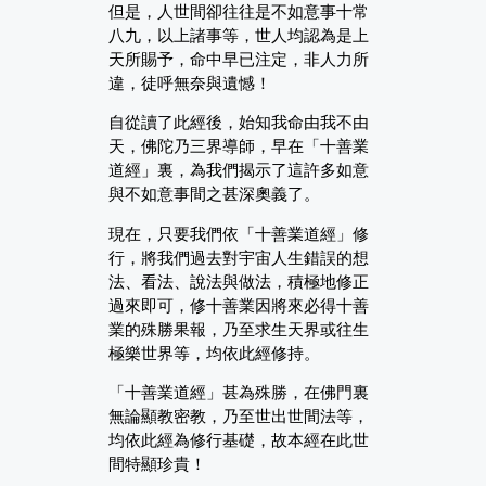
但是，人世間卻往往是不如意事十常
八九，以上諸事等，世人均認為是上
天所賜予，命中早已注定，非人力所
違，徒呼無奈與遺憾！
自從讀了此經後，始知我命由我不由
天，佛陀乃三界導師，早在「十善業
道經」裏，為我們揭示了這許多如意
與不如意事間之甚深奧義了。
現在，只要我們依「十善業道經」修
行，將我們過去對宇宙人生錯誤的想
法、看法、說法與做法，積極地修正
過來即可，修十善業因將來必得十善
業的殊勝果報，乃至求生天界或往生
極樂世界等，均依此經修持。
「十善業道經」甚為殊勝，在佛門裏
無論顯教密教，乃至世出世間法等，
均依此經為修行基礎，故本經在此世
間特顯珍貴！