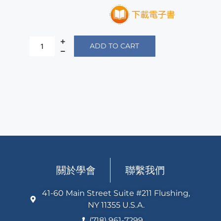
ADD TO CART
關於學會
聯繫我們
41-60 Main Street Suite #211 Flushing,
NY 11355 U.S.A.
(718) 961-7299