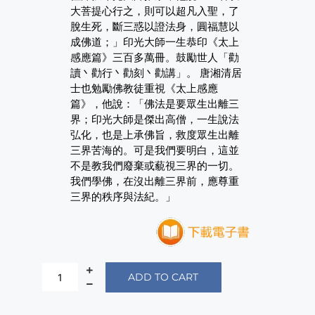
大菩提心行之，則可以超凡入聖，了
脫生死，斷三惑以證法身，圓福慧以
成佛道；」印光大師一生恭印《太上
感應篇》三百多萬冊。鼓勵世人「勸
讀丶勸行丶勸刻丶勸講」。 唐湘清居
士也勉勵佛教徒重視《太上感應
篇》，他說：「佛法是要眾生出離三
界；印光大師是傑出高僧，一生說法
弘化，也是上承佛旨，救度眾生出離
三界苦海的。可是我們要明白，這並
不是教我們廢棄或藐視三界的一切。
我們學佛，在沒出離三界前，應尊重
三界的秩序與法紀。」
ADD TO CART