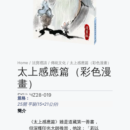
Home
/
法寶禮請
/
傳統文化
/ 太上感應篇（彩色漫畫）
太上感應篇（彩色漫
畫）
SKU:
HZ28-019
規格：
25開 平裝(15*21公分)
簡介
《太上感應篇》雖是道藏第一善書，
但深獲印光大師推崇，他說：「若以