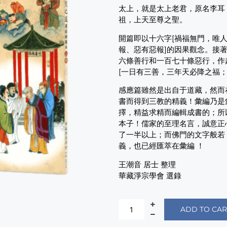
太上，就是太上老君，原名李耳
祖，上天至尊之聖。
開篇即以十六字[禍福無門，唯人
報、惡有惡報]的因果觀念。接
六條善行和一百七十條惡行，作
[一日有三善，三年天必降之福
感應篇雖然是出自于道藏，然而
書而得到三教的精義！彙編乃是
擇，精益求精而編輯成書的；所
本子！儒家的至理名言，誠意正
了一半以上；而佛門的文字般若
義，也已經匯萃在彙編 ！
王潮音 居士 整理
華藏淨宗學會 選錄
ADD TO CAR