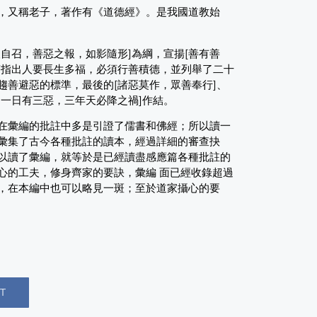
，又稱老子，著作有《道德經》。是我國道教始
自召，善惡之報，如影隨形]為綱，宣揚[善有善
著指出人要長生多福，必須行善積德，並列舉了二十
趨善避惡的標準，最後的[諸惡莫作，眾善奉行]、
；一日有三惡，三年天必降之禍]作結。
在彙編的批註中多是引證了儒書和佛經；所以讀一
彙集了古今各種批註的讀本，經過詳細的審查抉
以讀了彙編，就等於是已經讀盡感應篇各種批註的
心的工夫，修身齊家的要訣，彙編 面已經收錄超過
，在本編中也可以略見一斑；至於道家攝心的要
T