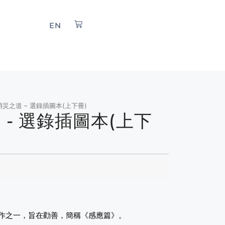
EN
消災之道 – 選錄插圖本(上下冊)
- 選錄插圖本(上下
作之一，旨在勸善，簡稱《感應篇》。