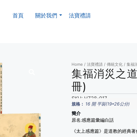
首頁
關於我們
法寶禮請
Home
/
法寶禮請
/
傳統文化
/ 集福
集福消災之道 
冊)
SKU:
HZ28-017
規格：
16 開 平裝(19*26公分)
簡介
原名:感應篇彙編白話
《太上感應篇》是道教的經典著