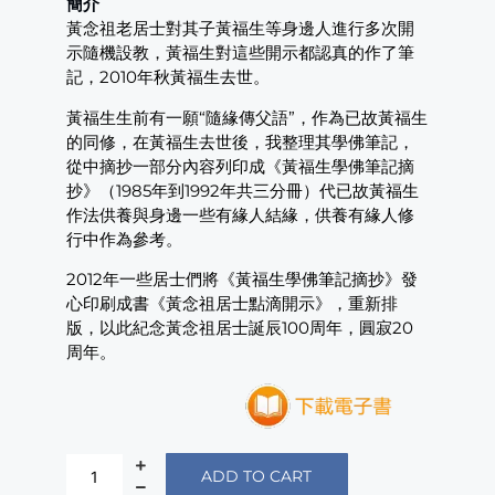
簡介
黃念祖老居士對其子黃福生等身邊人進行多次開
示隨機設教，黃福生對這些開示都認真的作了筆
記，2010年秋黃福生去世。
黃福生生前有一願“隨緣傳父語”，作為已故黃福生
的同修，在黃福生去世後，我整理其學佛筆記，
從中摘抄一部分內容列印成《黃福生學佛筆記摘
抄》（1985年到1992年共三分冊）代已故黃福生
作法供養與身邊一些有緣人結緣，供養有緣人修
行中作為參考。
2012年一些居士們將《黃福生學佛筆記摘抄》發
心印刷成書《黃念祖居士點滴開示》，重新排
版，以此紀念黃念祖居士誕辰100周年，圓寂20
周年。
ADD TO CART