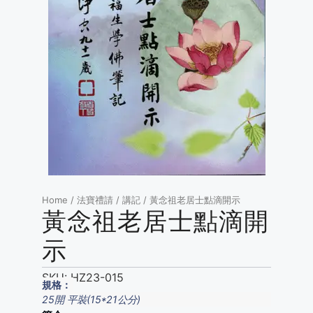
Home
/
法寶禮請
/
講記
/ 黃念祖老居士點滴開示
黃念祖老居士點滴開
示
SKU:
HZ23-015
規格：
25開 平裝(15*21公分)