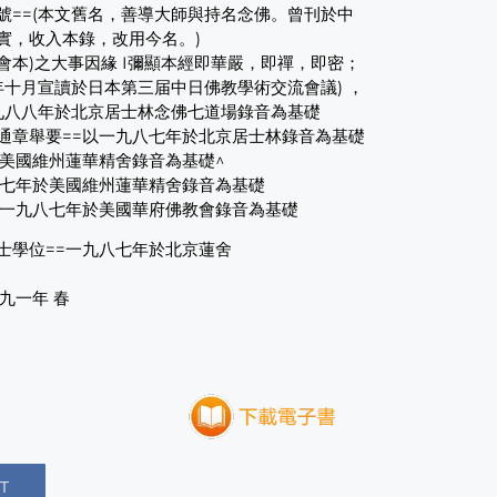
號==(本文舊名，善導大師與持名念佛。曾刊於中
實，收入本錄，改用今名。)
本)之大事因緣 I彌顯本經即華嚴，即禪，即密；
年十月宣讀於日本第三届中日佛教學術交流會議) ，
一九八八年於北京居士林念佛七道場錄音為基礎
通章舉要==以一九八七年於北京居士林錄音為基礎
於美國維州蓮華精舍錄音為基礎^
八七年於美國維州蓮華精舍錄音為基礎
以一九八七年於美國華府佛教會錄音為基礎
士學位==一九八七年於北京蓮舍
九一年 春
T