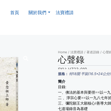
首頁
關於我們
法寶禮請
Home
/
法寶禮請
/
著述語錄
/ 心聲
心聲錄
SKU:
HZ23-010
規格：
特18開 平裝(16.5*24公分)
簡介
目錄:
一、佛法的基本與要徑==以一
二 、淨宗心要==以一九八七年
三、彌陀願王大願核心I善導大
七道場錄音為基礎