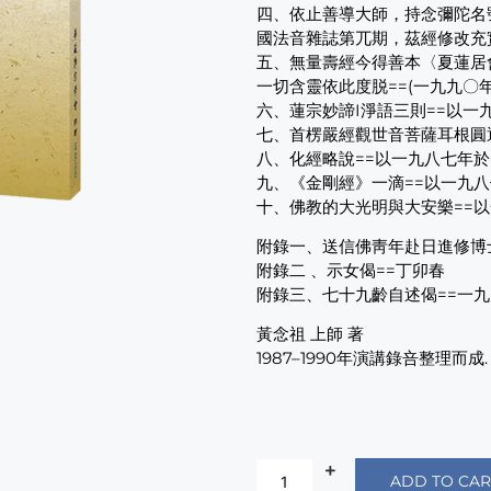
四、依止善導大師，持念彌陀名
國法音雜誌第兀期，茲經修改充
五、無量壽經今得善本〈夏蓮居會
一切含靈依此度脱==(一九九〇
六、蓮宗妙諦I淨語三則==以
七、首楞嚴經觀世音菩薩耳根圓
八、化經略說==以一九八七年
九、《金剛經》一滴==以一九
十、佛教的大光明與大安樂==
附錄一、送信佛靑年赴日進修博
附錄二 、示女偈==丁卯春
附錄三、七十九齡自述偈==一九
黃念祖 上師 著
1987–1990年演講錄咅整理而成.
ADD TO CAR