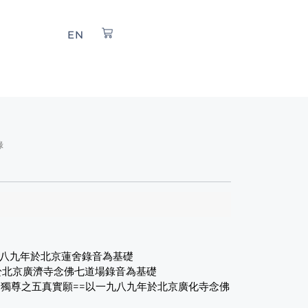
EN
錄
九八九年於北京蓮舍錄音為基礎
於北京廣濟寺念佛七道場錄音為基礎
師獨尊之五真實願==以一九八九年於北京廣化寺念佛