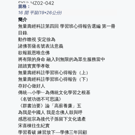
SKU:
HZ02-042
規格：
16 開 平裝(19*26公分)
簡介
無量壽經科註第四回 學習班心得報告選編 第一冊
目錄.
動作瞻視 安定徐為
諸佛菩薩名號表法意義
欲報親恩唯念佛
將有限的身命 融入到無限的為眾生服務當中
踏踏實實學孝敬
無量壽經科註學習班心得報告（上）
無量壽經科註學習班心得報告（下）
存好心做好人
傳統﹁小學﹂為傳統文化學習之根基
《名號功德不可思議》
《群書治要》論「高薪養廉」五
為我是中國人 我是念佛人鼓與呼
感恩祖宗為後代子孫留下文化遺產
宋喜棟往生紀實
學習看破 練習放下—學佛三年回顧