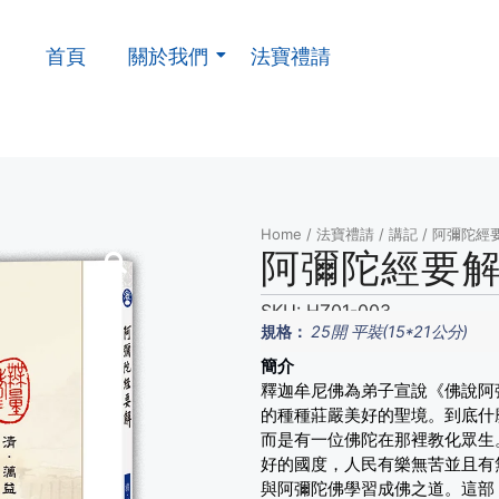
首頁
關於我們
法寶禮請
Home
/
法寶禮請
/
講記
/ 阿彌陀經
阿彌陀經要
SKU:
HZ01-003
規格：
25開 平裝(15*21公分)
簡介
釋迦牟尼佛為弟子宣說《佛說阿
的種種莊嚴美好的聖境。到底什
而是有一位佛陀在那裡教化眾生
好的國度，人民有樂無苦並且有
與阿彌陀佛學習成佛之道。這部