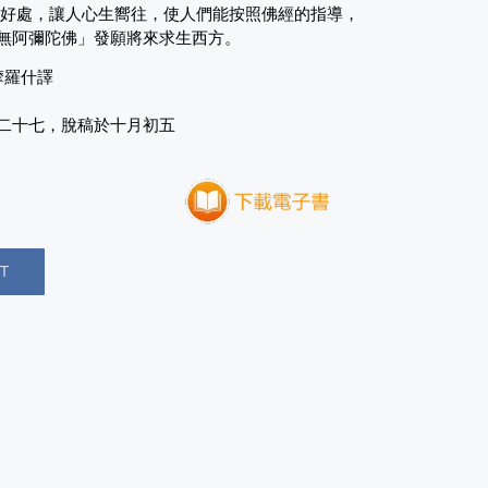
種好處，讓人心生嚮往，使人們能按照佛經的指導，
無阿彌陀佛」發願將來求生西方。
摩羅什譯
二十七，脫稿於十月初五
T