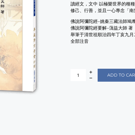
讀經文，文中 以極樂世界的種
修己、行善，並且一心專念「南
佛說阿彌陀經–姚秦三藏法師鳩
佛說阿彌陀經要解–蕅益大師 著
舉筆于清世祖順治四年丁亥九月
全部注音
ADD TO CAR