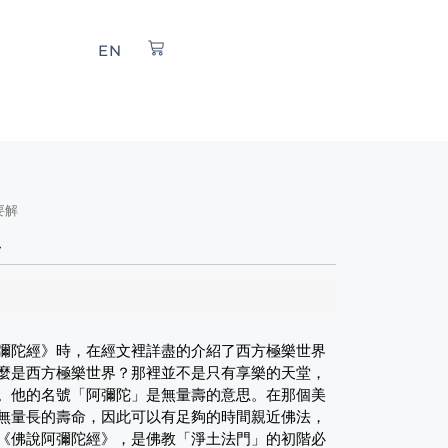
EN
要解
解
彌陀經》時，在經文裡詳盡的介紹了西方極樂世界
麼是西方極樂世界？那裡並不是只有享樂的天堂，
。他的名號「阿彌陀」是無量壽的意思。在那個美
無量長的壽命，因此可以有足夠的時間親近佛法，
《佛說阿彌陀經》，是佛教「淨土法門」的初階必