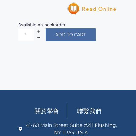
Available on backorder
ADD TO CART
關於學會
聯繫我們
41-60 Main Street Suite #211 Flushing,
NY 11355 U.S.A.