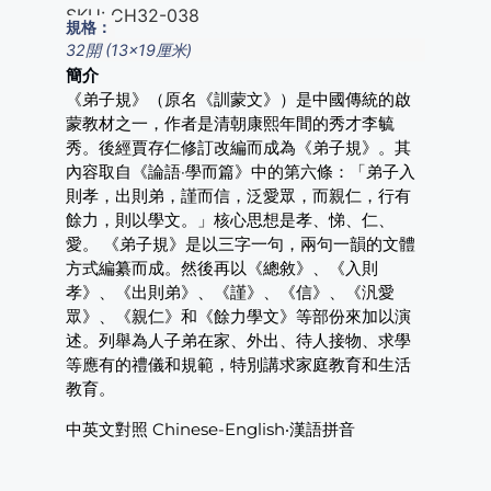
SKU:
CH32-038
規格：
32開 (13×19厘米)
簡介
《弟子規》（原名《訓蒙文》）是中國傳統的啟
蒙教材之一，作者是清朝康熙年間的秀才李毓
秀。後經賈存仁修訂改編而成為《弟子規》。其
內容取自《論語·學而篇》中的第六條：「弟子入
則孝，出則弟，謹而信，泛愛眾，而親仁，行有
餘力，則以學文。」核心思想是孝、悌、仁、
愛。 《弟子規》是以三字一句，兩句一韻的文體
方式編纂而成。然後再以《總敘》、《入則
孝》、《出則弟》、《謹》、《信》、《汎愛
眾》、《親仁》和《餘力學文》等部份來加以演
述。列舉為人子弟在家、外出、待人接物、求學
等應有的禮儀和規範，特別講求家庭教育和生活
教育。
中英文對照 Chinese-English‧漢語拼音