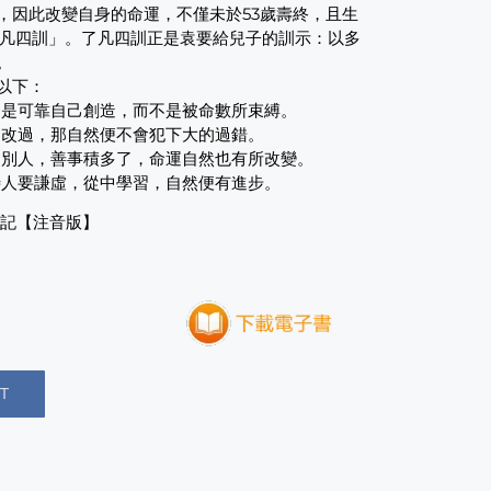
，因此改變自身的命運，不僅未於53歲壽終，且生
了凡四訓」。了凡四訓正是袁要給兒子的訓示：以多
。
以下：
命運是可靠自己創造，而不是被命數所束縛。
失起改過，那自然便不會犯下大的過錯。
幫助別人，善事積多了，命運自然也有所改變。
，待人要謙虛，從中學習，自然便有進步。
講記【注音版】
T