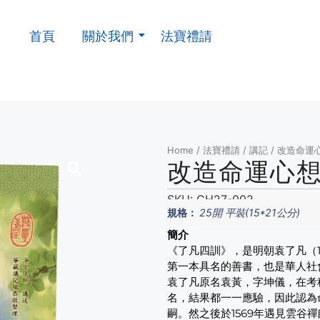
首頁
關於我們
法寶禮請
Home
/
法寶禮請
/
講記
/ 改造命運
改造命運心想
SKU:
CH27-002
規格：
25開 平裝(15*21公分)
簡介
《了凡四訓》，是明朝袁了凡（1
第一本具名的善書，也是華人社
袁了凡原名袁黃，字坤儀，在考
名，結果都一一應驗，因此認為
嗣。然之後於1569年遇見雲谷