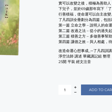
實可以改變之後，積極為善助人
下兒子，並於69歲那年寫下「
行善積福，使命運可以自主改變
了凡四訓全冊劃分為四篇，包括
第一篇 立命之學 – 說明人的
第二篇 改過之法 – 從小的過
第三篇 積善之方 – 多做善事
第四篇 謙德之效 – 與人相處
改造命運心想事成_─了凡四訓
淨空法師 講述 華藏講記組 整理
25開 平裝 經文注音
ADD TO CAR