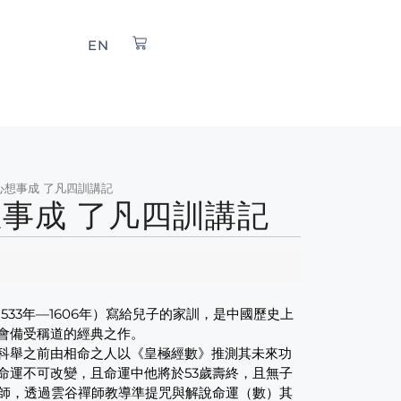
EN
心想事成 了凡四訓講記
事成 了凡四訓講記
533年—1606年）寫給兒子的家訓，是中國歷史上
會備受稱道的經典之作。
科舉之前由相命之人以《皇極經數》推測其未來功
命運不可改變，且命運中他將於53歲壽終，且無子
禪師，透過雲谷禪師教導準提咒與解說命運（數）其