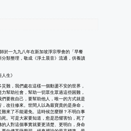
師於一九九八年在新加坡淨宗學會的「早餐
新分類整理，敬成《淨土晨音》流通，供養讀
悟人生》
多災難，我們處在這樣一個動盪不安的世界，
盡力幫助社會，幫助一切眾生眾過這些困難，
我們要救自己，要幫助他人，唯一的方式就是
行，改往修來。世間人以為最寶貴的是身命，
災難來了不能避免。這時候怎麼辦？不明白事
怕死。可是大家要知道，愈是恐懼害怕，死了
佛的人對這個事實就要更清楚、更明白，身命
。要向佛菩薩學習，經典裡說的最高標準、最