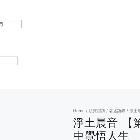
們
Home
/
法寶禮請
/
著述語錄
/ 淨土
淨土晨音 【
中覺悟人生