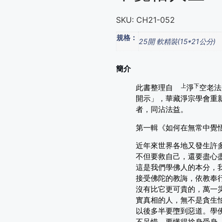
SKU:
CH21-052
Category:
著述語錄
規格：
25開 軟精裝(15*21公分)
簡介
上
下
此書整理自
淨
空老法
開示」，華藏淨宗學會重
者，同沾法益。
第一輯《如何在無常中覺
近年來世界各地又發生許
不但要救自己，還要盡心
這是我們學佛人的本分，
接受佛陀的教誨，依教奉
沒有比它更可貴的，萬一
實真相的人，無不是貪生
以後多半要墮到惡道。學
不足惜，要懂得捨身受身