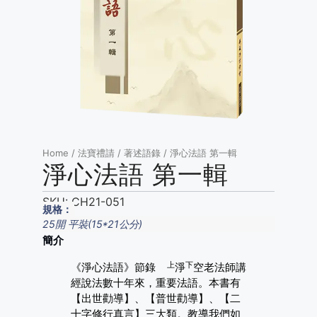
Home
/
法寶禮請
/
著述語錄
/ 淨心法語 第一輯
淨心法語 第一輯
SKU:
CH21-051
規格：
25開 平裝(15*21公分)
簡介
上
下
《淨心法語》節錄
淨
空老法師講
經說法數十年來，重要法語。本書有
【出世勸導】、【普世勸導】、【二
十字修行真言】三大類。教導我們如