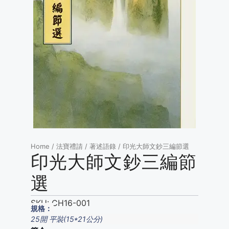
Home
/
法寶禮請
/
著述語錄
/ 印光大師文鈔三編節選
印光大師文鈔三編節
選
SKU:
CH16-001
規格：
25開 平裝(15*21公分)