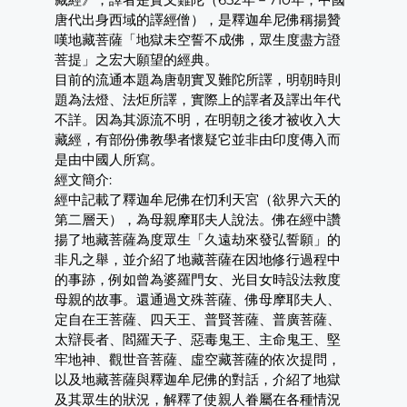
唐代出身西域的譯經僧），是釋迦牟尼佛稱揚贊
嘆地藏菩薩「地獄未空誓不成佛，眾生度盡方證
菩提」之宏大願望的經典。
目前的流通本題為唐朝實叉難陀所譯，明朝時則
題為法燈、法炬所譯，實際上的譯者及譯出年代
不詳。因為其源流不明，在明朝之後才被收入大
藏經，有部份佛教學者懷疑它並非由印度傳入而
是由中國人所寫。
經文簡介:
經中記載了釋迦牟尼佛在忉利天宮（欲界六天的
第二層天），為母親摩耶夫人說法。佛在經中讚
揚了地藏菩薩為度眾生「久遠劫來發弘誓願」的
非凡之舉，並介紹了地藏菩薩在因地修行過程中
的事跡，例如曾為婆羅門女、光目女時設法救度
母親的故事。還通過文殊菩薩、佛母摩耶夫人、
定自在王菩薩、四天王、普賢菩薩、普廣菩薩、
太辯長者、閻羅天子、惡毒鬼王、主命鬼王、堅
牢地神、觀世音菩薩、虛空藏菩薩的依次提問，
以及地藏菩薩與釋迦牟尼佛的對話，介紹了地獄
及其眾生的狀況，解釋了使親人眷屬在各種情況