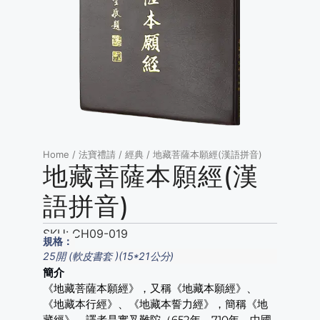
Home
/
法寶禮請
/
經典
/ 地藏菩薩本願經(漢語拼音)
地藏菩薩本願經(漢
語拼音)
SKU:
CH09-019
規格：
25開 (軟皮書套 )(15*21公分)
簡介
《地藏菩薩本願經》，又稱《地藏本願經》、
《地藏本行經》、《地藏本誓力經》，簡稱《地
藏經》，譯者是實叉難陀（652年－710年，中國