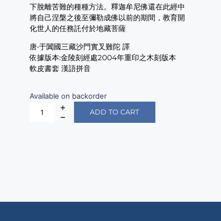
下脫離苦難的種種方法。釋迦牟尼佛還在此經中
將自己涅槃之後至彌勒成佛以前的期間，教育開
化世人的任務託付於地藏菩薩
唐‧于闐國三藏沙門實叉難陀 譯
依據版本:金陵刻經處2004年重印之木刻版本
軟皮書套 漢語拼音
Available on backorder
ADD TO CART