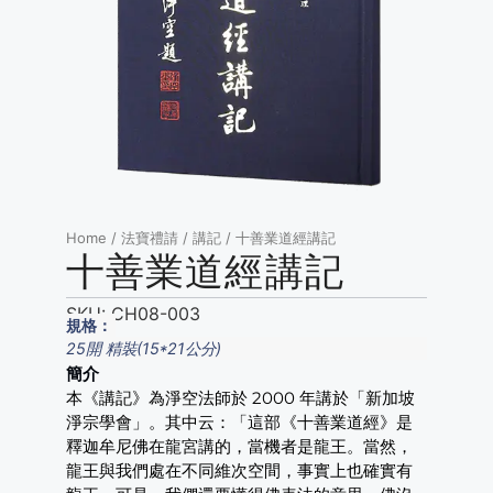
Home
/
法寶禮請
/
講記
/ 十善業道經講記
十善業道經講記
SKU:
CH08-003
規格：
25開 精裝(15*21公分)
簡介
本《講記》為淨空法師於 2000 年講於「新加坡
淨宗學會」。其中云：「這部《十善業道經》是
釋迦牟尼佛在龍宮講的，當機者是龍王。當然，
龍王與我們處在不同維次空間，事實上也確實有