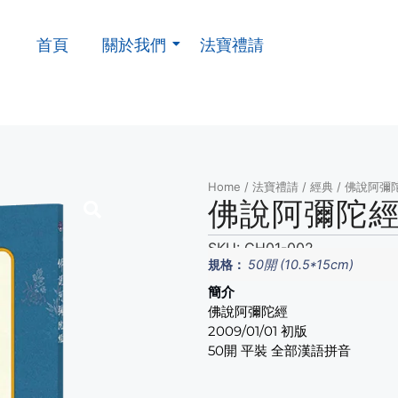
首頁
關於我們
法寶禮請
Home
/
法寶禮請
/
經典
/ 佛說阿彌
佛說阿彌陀經 
SKU:
CH01-002
規格：
50開 (10.5*15cm)
簡介
佛說阿彌陀經
2009/01/01 初版
50開 平裝 全部漢語拼音