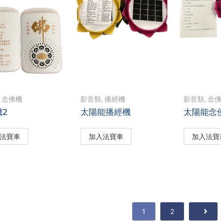
,
念佛機
影音類
,
播經機
影音類
,
念
機2
太陽能播經機
太陽能念
法寶車
加入法寶車
加入法寶
1
2