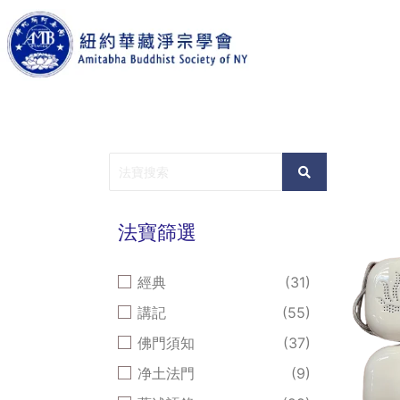
法寶篩選
經典
(31)
講記
(55)
佛門須知
(37)
净土法門
(9)