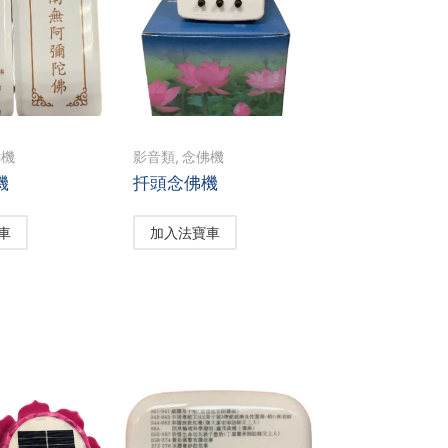
佛機
影音類
,
念佛機
機
扦頭念佛機
車
加入法寶車