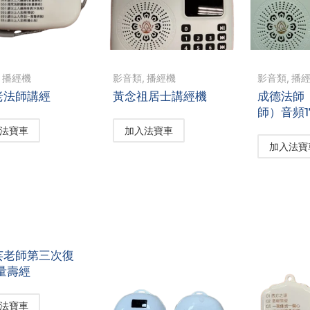
,
播經機
影音類
,
播經機
影音類
,
播
老法師講經
黃念祖居士講經機
成德法師
師）音頻1
法寶車
加入法寶車
加入法寶
芸老師第三次復
量壽經
法寶車