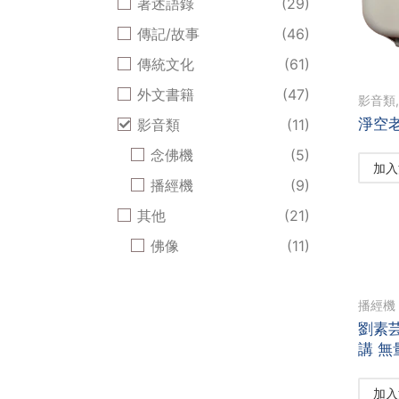
著述語錄
(29)
傳記/故事
(46)
傳統文化
(61)
外文書籍
(47)
影音類
淨空
影音類
(11)
念佛機
(5)
加入
播經機
(9)
其他
(21)
佛像
(11)
播經機
劉素
講 無
加入