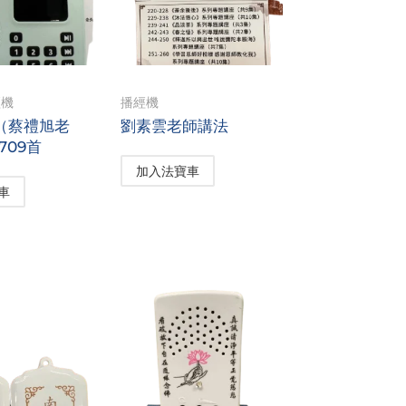
經機
播經機
（蔡禮旭老
劉素雲老師講法
709首
加入法寶車
車