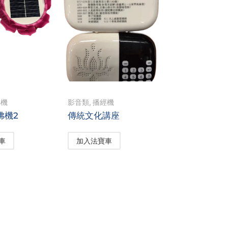
佛機
影音類
,
播經機
佛機2
傳統文化講座
車
加入法寶車