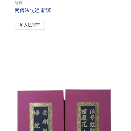
經典
南傳法句經 新譯
加入法寶車