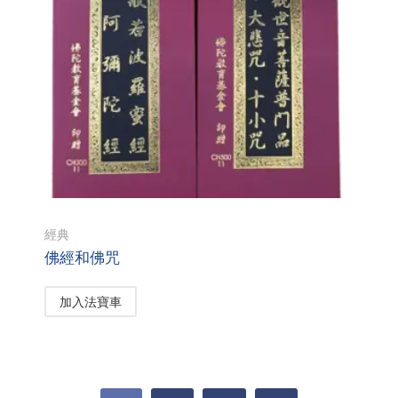
經典
佛經和佛咒
加入法寶車