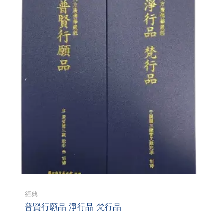
經典
普賢行願品 淨行品 梵行品