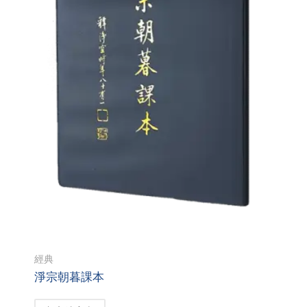
經典
淨宗朝暮課本