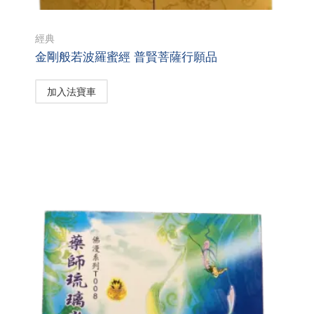
經典
金剛般若波羅蜜經 普賢菩薩行願品
加入法寶車