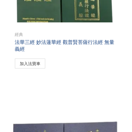
經典
法華三經 妙法蓮華經 觀普賢菩薩行法經 無量
義經
加入法寶車