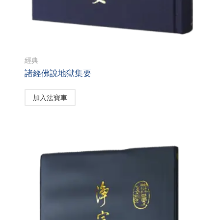
經典
諸經佛說地獄集要
加入法寶車