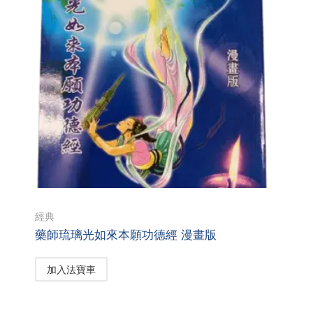
經典
藥師琉璃光如來本願功德經 漫畫版
加入法寶車