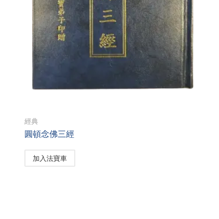
經典
圓頓念佛三經
加入法寶車