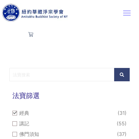
法寶篩選
經典
(31)
講記
(55)
佛門須知
(37)