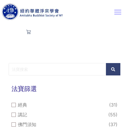
法寶篩選
經典
(31)
講記
(55)
佛門須知
(37)