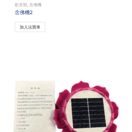
影音類
,
念佛機
念佛機2
加入法寶車