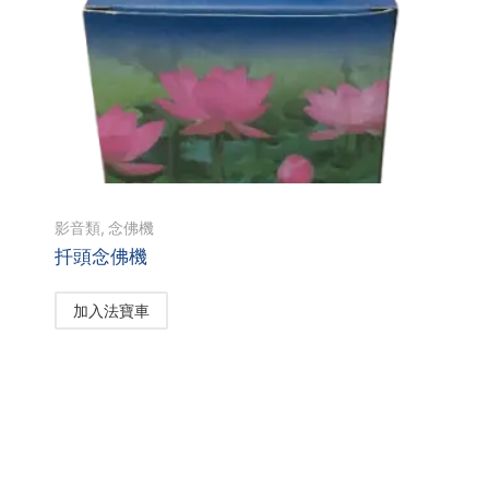
影音類
,
念佛機
扦頭念佛機
加入法寶車