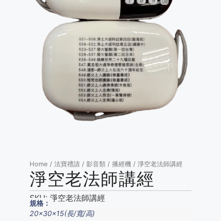
Home
/
法寶禮請
/
影音類
/
播經機
/ 淨空老法師講經
淨空老法師講經
SKU:
淨空老法師講經
規格：
20x30x15(長/寬/高)